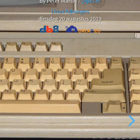
by Peter Martin /
@pe7er
Nijmegen
Linux Nijmegen
dinsdag 20 augustus 2019
dinsdag
20
augustus
2019