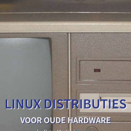
Linux
distributies
voor
oude
hardware
by
Peter
Martin
LINUX DISTRIBUTIES
/
@pe7er
VOOR OUDE HARDWARE
Linux